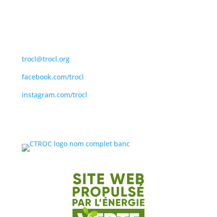
450 839-6085
1 866 839 6085
trocl@trocl.org
facebook.com/trocl
instagram.com/trocl
Adresse postale : 950 boul. Moody, bureau 400
Terrebonne, QC J6W 3K8