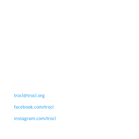
Coordonnées:
450 839-6085
1 866 839 6085
trocl@trocl.org
facebook.com/trocl
instagram.com/trocl
Adresse postale : 950 boul. Moody, bureau 400
Terrebonne, QC J6W 3K8