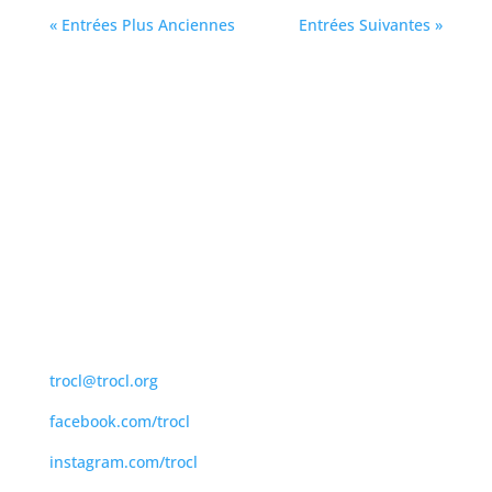
« Entrées Plus Anciennes
Entrées Suivantes »
Coordonnées:
450 839-6085
1 866 839 6085
trocl@trocl.org
facebook.com/trocl
instagram.com/trocl