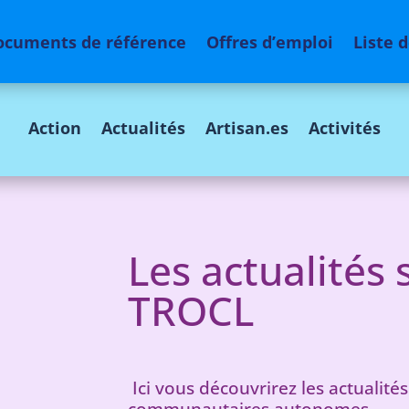
ocuments de référence
Offres d’emploi
Liste 
Action
Actualités
Artisan.es
Activités
Les actualités s
TROCL
Ici vous découvrirez les actualit
communautaires autonomes.