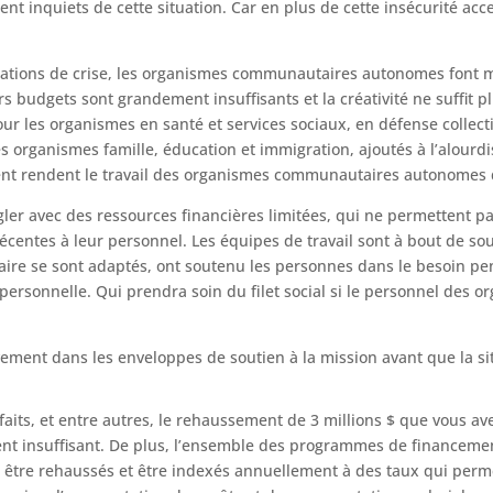
t inquiets de cette situation. Car en plus de cette insécurité ac
tuations de crise, les organismes communautaires autonomes font 
s budgets sont grandement insuffisants et la créativité ne suffit p
 pour les organismes en santé et services sociaux, en défense collec
organismes famille, éducation et immigration, ajoutés à l’alourd
nt rendent le travail des organismes communautaires autonomes d
er avec des ressources financières limitées, qui ne permettent pas
 décentes à leur personnel. Les équipes de travail sont à bout de so
taire se sont adaptés, ont soutenu les personnes dans le besoin 
vie personnelle. Qui prendra soin du filet social si le personnel d
tivement dans les enveloppes de soutien à la mission avant que la s
t faits, et entre autres, le rehaussement de 3 millions $ que vous 
nt insuffisant. De plus, l’ensemble des programmes de financemen
t être rehaussés et être indexés annuellement à des taux qui per