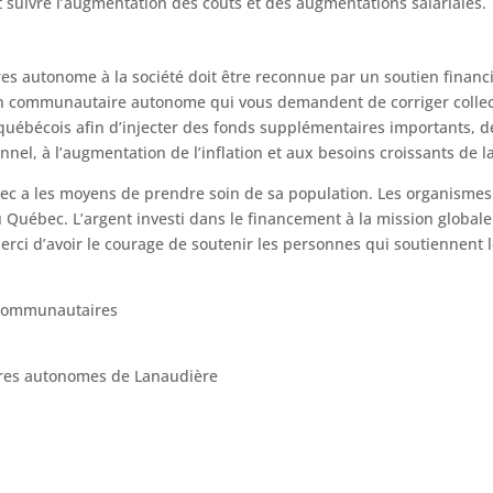
uivre l’augmentation des coûts et des augmentations salariales.
s autonome à la société doit être reconnue par un soutien financ
on communautaire autonome qui vous demandent de corriger collecti
ébécois afin d’injecter des fonds supplémentaires importants, de
nel, à l’augmentation de l’inflation et aux besoins croissants de l
bec a les moyens de prendre soin de sa population. Les organism
uébec. L’argent investi dans le financement à la mission globale
erci d’avoir le courage de soutenir les personnes qui soutiennent l
s communautaires
res autonomes de Lanaudière