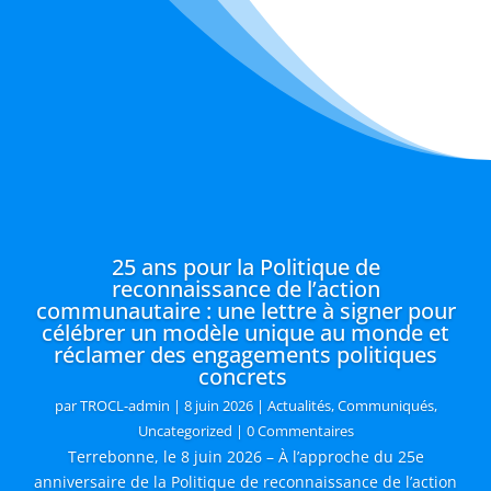
25 ans pour la Politique de
reconnaissance de l’action
communautaire : une lettre à signer pour
célébrer un modèle unique au monde et
réclamer des engagements politiques
concrets
par
TROCL-admin
|
8 juin 2026
|
Actualités
,
Communiqués
,
Uncategorized
| 0 Commentaires
Terrebonne, le 8 juin 2026 – À l’approche du 25e
anniversaire de la Politique de reconnaissance de l’action